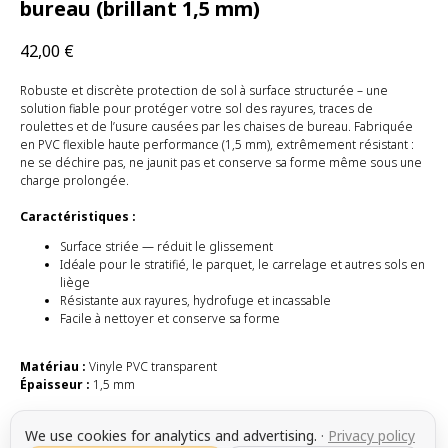
bureau (brillant 1,5 mm)
42,00
€
Robuste et discrète protection de sol à surface structurée – une
solution fiable pour protéger votre sol des rayures, traces de
roulettes et de l’usure causées par les chaises de bureau. Fabriquée
en PVC flexible haute performance (1,5 mm), extrêmement résistant :
ne se déchire pas, ne jaunit pas et conserve sa forme même sous une
charge prolongée.
Caractéristiques :
Surface striée — réduit le glissement
Idéale pour le stratifié, le parquet, le carrelage et autres sols en
liège
Résistante aux rayures, hydrofuge et incassable
Facile à nettoyer et conserve sa forme
Matériau :
Vinyle PVC transparent
Épaisseur :
1,5 mm
Parfaite pour le bureau, le coin travail ou le home office. La solution
We use cookies for analytics and advertising.
·
Privacy policy
idéale pour une utilisation quotidienne à long terme.