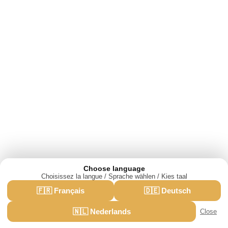
Choose language
Choisissez la langue / Sprache wählen / Kies taal
We use cookies for analytics and advertising.
🇫🇷 Français
🇩🇪 Deutsch
·
Privacy policy
Accept
Reject
🇳🇱 Nederlands
Close