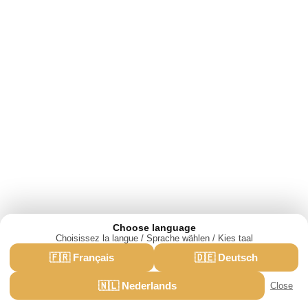
Choose language
Choisissez la langue / Sprache wählen / Kies taal
We use cookies for analytics and advertising.
🇫🇷 Français
🇩🇪 Deutsch
·
Privacy policy
Accept
Reject
🇳🇱 Nederlands
Close