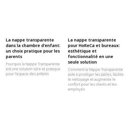
La nappe transparente
La nappe transparente
dans la chambre d'enfant:
pour HoReCa et bureaux:
un choix pratique pour les
esthétique et
parents
fonctionnalité en une
seule solution
Pourquoi la Nappe Transparente
est une solution sûre et pratique
Comment la Nappe Transparente
pour l'espace des enfants
aide à protéger les tables, facilite
le nettoyage et augmente le
confort pour les clients et les
employés