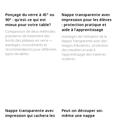
Ponçage du verre à 45° ou
Nappe transparente avec
90° : qu'est-ce qui est
impression pour les élèves
mieux pour votre table?
: protection pratique et
aide à l'apprentissage
Comparaison de deux méthodes
populaires de traitement des
Avantages de l'utilisation de la
bords des plateaux en verre —
Nappe Transparente avec des
avantages, inconvénients et
images éducatives : protection
recommandations pour différents
des meubles et aide à
types de tables
l'apprentissage des matières
scolaires
Nappe transparente avec
Peut-on découper soi-
impression qui cachera les
même une nappe