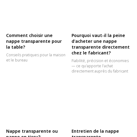
Comment choisir une
Pourquoi vaut-il la peine
nappe transparente pour
d'acheter une nappe
la table?
transparente directement
chez le fabricant?
Conseils pratiques pour la maison
et le bureau
Fiabilité, précision et économies
— ce qu'apporte l'achat
directement auprès du fabricant
Nappe transparente ou
Entretien de la nappe
nappe en tissu?
transparente