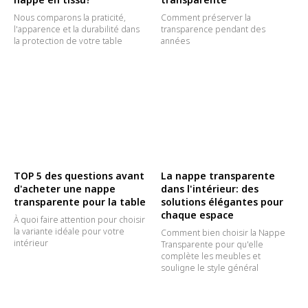
Nous comparons la praticité,
Comment préserver la
l'apparence et la durabilité dans
transparence pendant des
la protection de votre table
années
TOP 5 des questions avant
La nappe transparente
d'acheter une nappe
dans l'intérieur: des
transparente pour la table
solutions élégantes pour
chaque espace
À quoi faire attention pour choisir
la variante idéale pour votre
Comment bien choisir la Nappe
intérieur
Transparente pour qu'elle
complète les meubles et
souligne le style général