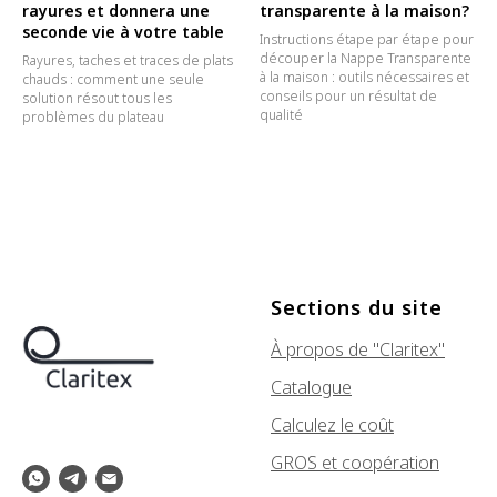
rayures et donnera une
transparente à la maison?
seconde vie à votre table
Instructions étape par étape pour
découper la Nappe Transparente
Rayures, taches et traces de plats
à la maison : outils nécessaires et
chauds : comment une seule
conseils pour un résultat de
solution résout tous les
qualité
problèmes du plateau
Sections du site
À propos de "Claritex"
Catalogue
Calculez le coût
GROS et coopération