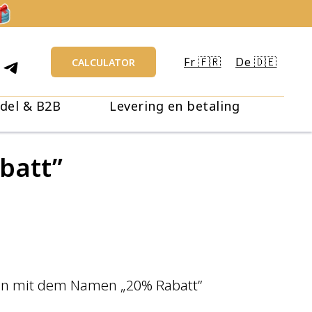
Fr 🇫🇷
De 🇩🇪
CALCULATOR
del & B2B
Levering en betaling
batt”
ion mit dem Namen „20% Rabatt”