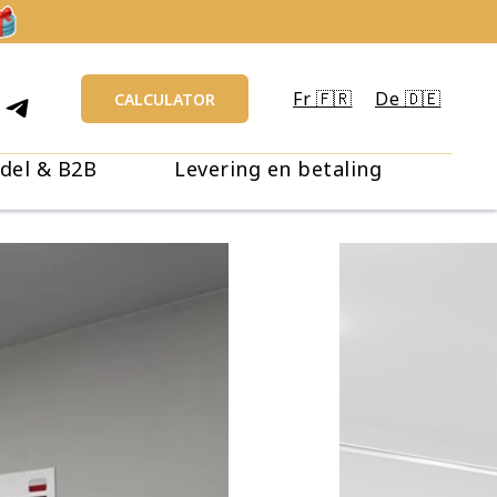
Fr 🇫🇷
De 🇩🇪
CALCULATOR
del & B2B
Levering en betaling