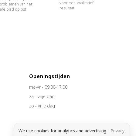
voor een kwalitatief
problemen van het
resultaat
tafelblad oplost
Openingstijden
ma-vr - 09:00-17:00
za - vrije dag
zo - vrije dag
We use cookies for analytics and advertising.
·
Privacy