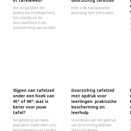
of tafelkleed?
doorzichtig tafelzeil
We vergelijken de
Hoe u de transparantie
praktische bruikbaarheid,
jarenlang kunt behouden
het uiterlijk en de
duurzaamheid in de
bescherming van uw tafel
Slijpen van tafelzeil
Doorzichtig tafelzeil
onder een hoek van
met opdruk voor
45° of 90°: wat is
leerlingen: praktische
beter voor jouw
bescherming en
tafel?
leerhulp
Vergelijking van twee
Voordelen van het gebruik
,
populaire methoden voor
van Doorzichtig tafelzeil
het bewerken van randen
met educatieve