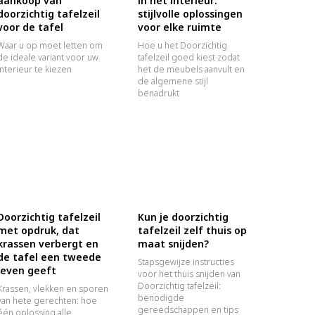
aankoop van
in het interieur:
doorzichtig tafelzeil
stijlvolle oplossingen
voor de tafel
voor elke ruimte
Waar u op moet letten om
Hoe u het Doorzichtig
de ideale variant voor uw
tafelzeil goed kiest zodat
interieur te kiezen
het de meubels aanvult en
de algemene stijl
benadrukt
Doorzichtig tafelzeil
Kun je doorzichtig
met opdruk, dat
tafelzeil zelf thuis op
krassen verbergt en
maat snijden?
de tafel een tweede
Stapsgewijze instructies
leven geeft
voor het thuis snijden van
Doorzichtig tafelzeil:
Krassen, vlekken en sporen
benodigde
van hete gerechten: hoe
gereedschappen en tips
één oplossing alle