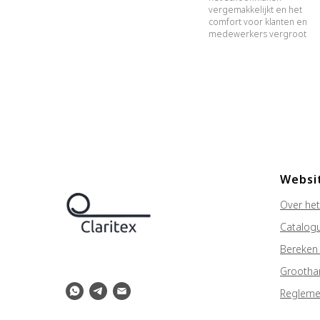
vergemakkelijkt en het
comfort voor klanten en
medewerkers vergroot
Websit
Over het 
Catalog
Bereken
Grootha
Reglemen