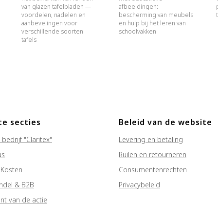
van glazen tafelbladen —
afbeeldingen:
voordelen, nadelen en
bescherming van meubels
aanbevelingen voor
en hulp bij het leren van
verschillende soorten
schoolvakken
tafels
e secties
Beleid van de website
bedrijf "Claritex"
Levering en betaling
us
Ruilen en retourneren
 Kosten
Consumentenrechten
ndel & B2B
Privacybeleid
t van de actie