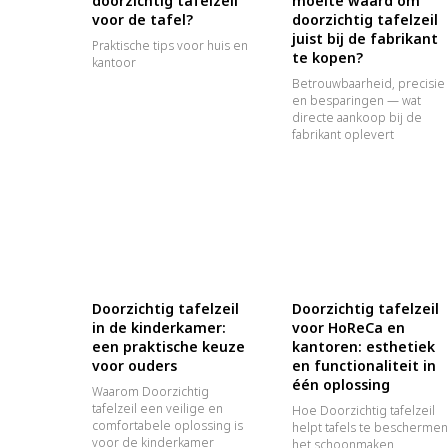
doorzichtig tafelzeil
moeite waard om
voor de tafel?
doorzichtig tafelzeil
juist bij de fabrikant
Praktische tips voor huis en
te kopen?
kantoor
Betrouwbaarheid, precisie
en besparingen — wat
directe aankoop bij de
fabrikant oplevert
Doorzichtig tafelzeil
Doorzichtig tafelzeil
in de kinderkamer:
voor HoReCa en
een praktische keuze
kantoren: esthetiek
voor ouders
en functionaliteit in
één oplossing
Waarom Doorzichtig
tafelzeil een veilige en
Hoe Doorzichtig tafelzeil
comfortabele oplossing is
helpt tafels te beschermen
voor de kinderkamer
het schoonmaken