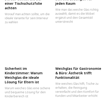
einer Tischschutzfolie
jeden Raum
achten
Wie man das weiche Glas richtig
auswählt, damit es die Möbel
Worauf man achten sollte, um die
ergänzt und den Gesamtstil
ideale Variante für sein Interieur
unterstreicht
zu wählen
Sicherheit im
Weichglas für Gastronomie
Kinderzimmer: Warum
& Büro: Ästhetik trifft
Weichglas die ideale
Funktionalität
Lösung für Eltern ist
Wie weiches Glas hilft, Tische zu
erhalten, die Reinigung
Warum weiches Glas eine sichere
vereinfacht und den Komfort für
und bequeme Lösung für den
Kunden und Mitarbeiter erhöht
Kinderbereich ist