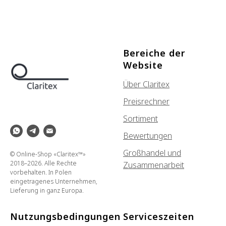
Bereiche der
Website
Über Claritex
Preisrechner
Sortiment
Bewertungen
Großhandel und
© Online-Shop «Claritex™»
2018–2026. Alle Rechte
Zusammenarbeit
vorbehalten. In Polen
eingetragenes Unternehmen,
Lieferung in ganz Europa.
Nutzungsbedingungen
Serviceszeiten